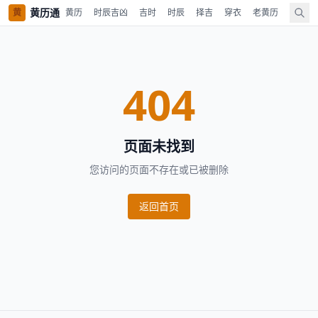
黄历通
黄
黄历
时辰吉凶
吉时
时辰
择吉
穿衣
老黄历
财神
404
页面未找到
您访问的页面不存在或已被删除
返回首页