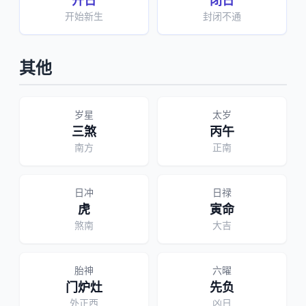
开日
闭日
开始新生
封闭不通
其他
岁星
太岁
三煞
丙午
南方
正南
日冲
日禄
虎
寅命
煞南
大吉
胎神
六曜
门炉灶
先负
外正西
凶日