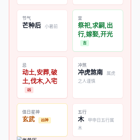
节气
宜
芒种后
祭祀,求嗣,出
小暑前
行,嫁娶,开光
吉
忌
冲煞
动土,安葬,破
冲虎煞南
属虎
土,伐木,入宅
之人谨慎
凶
值日星神
五行
玄武
木
甲申日五行属
凶神
木