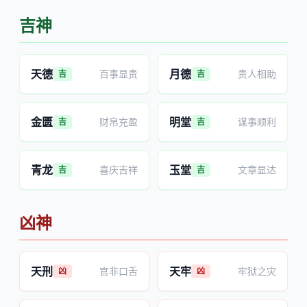
吉神
天德
月德
百事显贵
贵人相助
吉
吉
金匮
明堂
财帛充盈
谋事顺利
吉
吉
青龙
玉堂
喜庆吉祥
文章显达
吉
吉
凶神
天刑
天牢
官非口舌
牢狱之灾
凶
凶