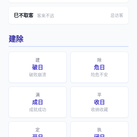
巳不取客
忌访客
客来不远
建除
建
除
破日
危日
破败崩溃
险危不安
满
平
成日
收日
成就成功
收纳收藏
定
执