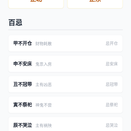
百忌
甲不开仓
忌开仓
财物耗散
申不安床
忌安床
鬼祟入房
丑不冠带
忌冠带
主有凶恶
寅不祭祀
忌祭祀
神鬼不尝
辰不哭泣
忌哭泣
主有祸殃