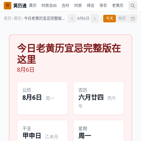
黄历通
黄
黄历
时辰吉凶
吉时
时辰
择吉
穿衣
老黄历
嫁娶
|
首页
›
黄历
›
今日老黄历宜忌完整版在这里
8月6日
今天
明天
今日老黄历宜忌完整版在
这里
8月6日
公历
农历
8月6日
六月廿四
周一
丙午
年
干支
星期
甲申日
周一
乙未月