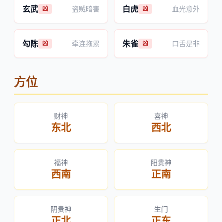
玄武
白虎
盗贼暗害
血光意外
凶
凶
勾陈
朱雀
牵连拖累
口舌是非
凶
凶
方位
财神
喜神
东北
西北
福神
阳贵神
西南
正南
阴贵神
生门
正北
正东