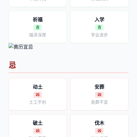
祈福
入学
吉
吉
福泽深厚
学业进步
忌
动土
安葬
凶
凶
土工不利
丧葬不宜
破土
伐木
凶
凶