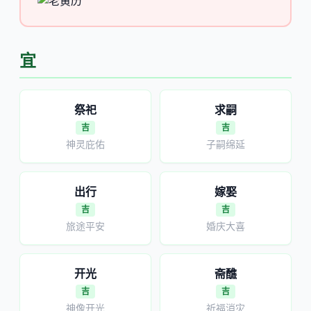
宜
祭祀
求嗣
吉
吉
神灵庇佑
子嗣绵延
出行
嫁娶
吉
吉
旅途平安
婚庆大喜
开光
斋醮
吉
吉
神像开光
祈福消灾