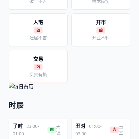
破土不吉
树木损伤
入宅
开市
凶
凶
迁居不吉
开业不利
交易
凶
买卖有损
时辰
子时
丑时
23:00-
01:00-
天
玉
凶
吉
德
堂
01:00
03:00