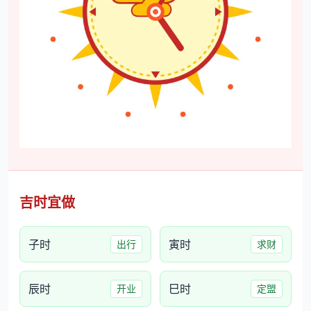
吉时宜做
子时
寅时
出行
求财
辰时
巳时
开业
定盟