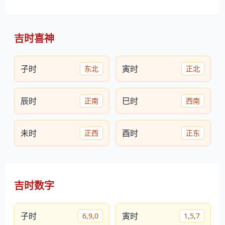
吉时喜神
子时
寅时
东北
正北
辰时
巳时
正南
西南
未时
酉时
正西
正东
吉时数字
子时
寅时
6,9,0
1,5,7