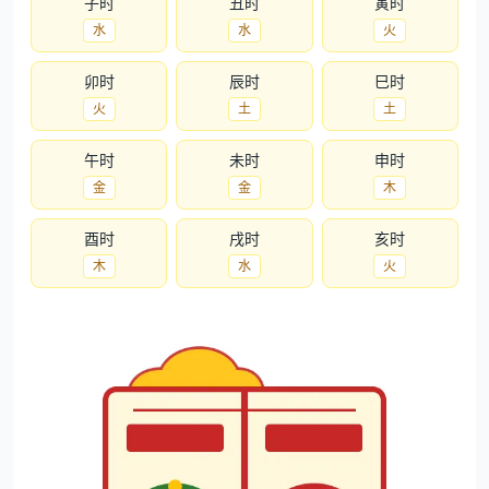
子时
丑时
寅时
水
水
火
卯时
辰时
巳时
火
土
土
午时
未时
申时
金
金
木
酉时
戌时
亥时
木
水
火