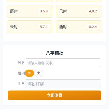
辰时
巳时
3,6,9
4,8,2
未时
酉时
5,7,1
8,2,4
八字精批
姓名
性别
男
女
生日
立即测算