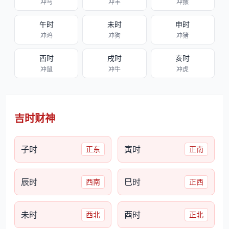
冲马
冲羊
冲猴
午时
未时
申时
冲鸡
冲狗
冲猪
酉时
戌时
亥时
冲鼠
冲牛
冲虎
吉时财神
子时
寅时
正东
正南
辰时
巳时
西南
正西
未时
酉时
西北
正北