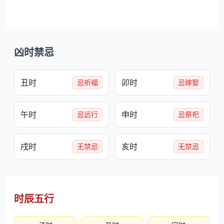
凶时禁忌
丑时
卯时
忌祈福
忌嫁娶
午时
申时
忌远行
忌祭祀
戌时
亥时
无禁忌
无禁忌
时辰五行