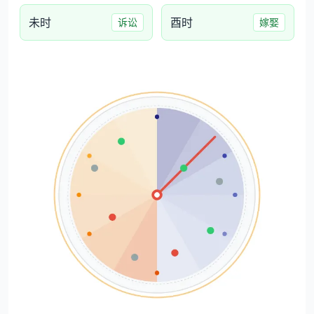
未时
酉时
诉讼
嫁娶