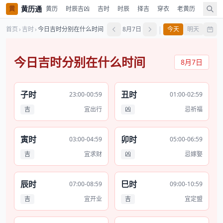
黄历通
黄
黄历
时辰吉凶
吉时
时辰
择吉
穿衣
老黄历
嫁娶
|
首页
›
吉时
›
今日吉时分别在什么时间
8月7日
今天
明天
今日吉时分别在什么时间
8月7日
子时
丑时
23:00-00:59
01:00-02:59
吉
宜出行
凶
忌祈福
寅时
卯时
03:00-04:59
05:00-06:59
吉
宜求财
凶
忌嫁娶
辰时
巳时
07:00-08:59
09:00-10:59
吉
宜开业
吉
宜定盟