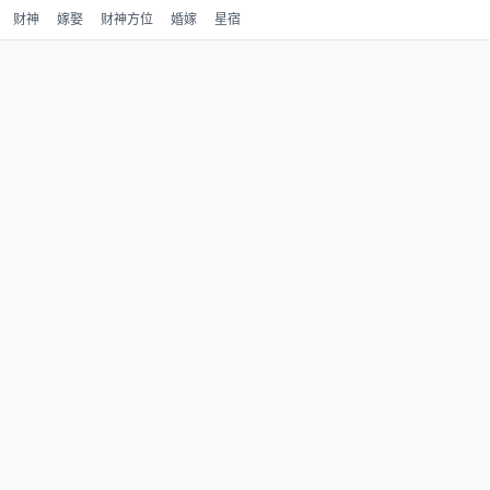
财神
嫁娶
财神方位
婚嫁
星宿