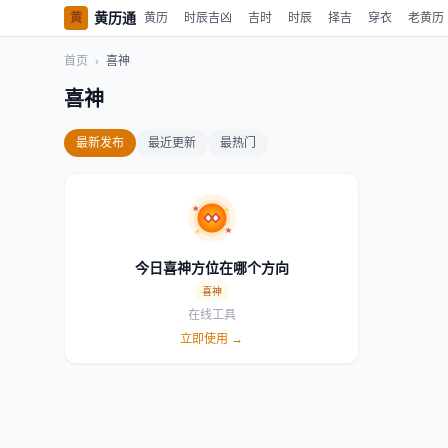
黄历通
黄
黄历
时辰吉凶
吉时
时辰
择吉
穿衣
老黄历
首页
›
喜神
喜神
最新发布
最近更新
最热门
今日喜神方位在哪个方向
喜神
在线工具
立即使用 →