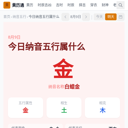
黄历通
黄
黄历
时辰吉凶
吉时
时辰
择吉
穿衣
财神
老黄历
|
首页
›
纳音五行
›
今日纳音五行属什么
8月9日
今天
明天
8月9日
今日纳音五行属什么
金
白蜡金
纳音名称
五行属性
相生
相克
金
土
木