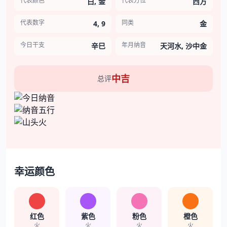
代表颜色
代表方位
白, 金
西方
代表数字
同类
4, 9
金
今日干支
年月纳音
辛巳
天河水, 沙中金
中吉
总评
幸运颜色
红色
紫色
粉色
橙色
火
火
火
火