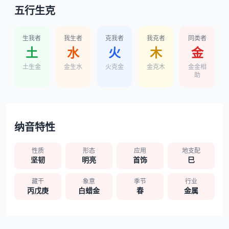
五行生克
生我者
我生者
克我者
我克者
同类者
土
水
火
木
金
土生金
金生水
火克金
金克木
金金相
助
纳音特性
性质
形态
应用
地支配
坚韧
明亮
首饰
巳
藏干
象意
季节
行业
丙戊庚
白蜡金
春
金属