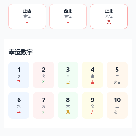
正西
西北
正北
金位
金位
水位
吉
吉
忌
幸运数字
1
2
3
4
5
水
火
木
金
土
平
凶
忌
吉
次吉
6
7
8
9
10
水
火
木
金
土
平
凶
忌
吉
次吉