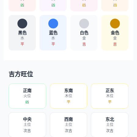
凶
凶
凶
凶
黑色
蓝色
白色
金色
水
水
金
金
平
平
吉
吉
吉方旺位
正南
东南
正东
火位
木位
木位
凶
平
平
中央
西南
东北
土位
土位
土位
次吉
次吉
次吉