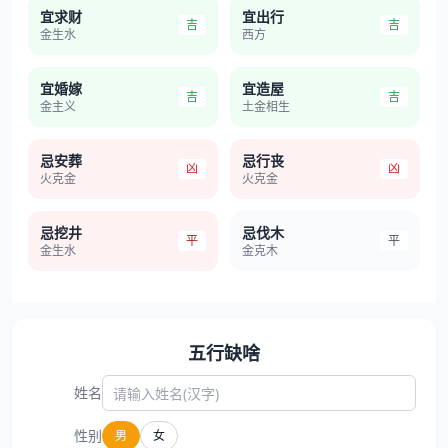
宜求财
宜出行
吉
吉
金生水
西方
宜婚嫁
宜造屋
吉
吉
金主义
土金相生
忌安葬
忌行丧
凶
凶
火克金
火克金
忌挖井
忌伐木
平
平
金生水
金克木
五行缺啥
姓名
性别
男
女