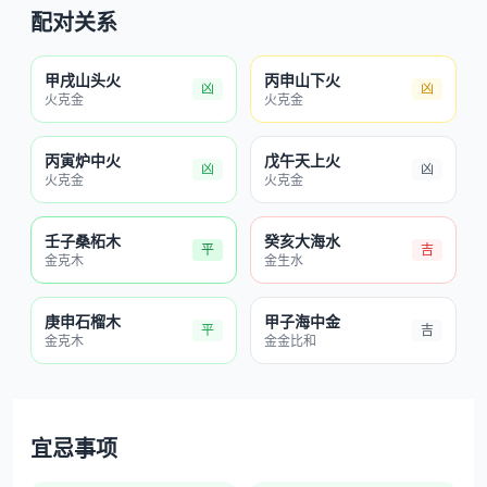
配对关系
甲戌山头火
丙申山下火
凶
凶
火克金
火克金
丙寅炉中火
戊午天上火
凶
凶
火克金
火克金
壬子桑柘木
癸亥大海水
平
吉
金克木
金生水
庚申石榴木
甲子海中金
平
吉
金克木
金金比和
宜忌事项